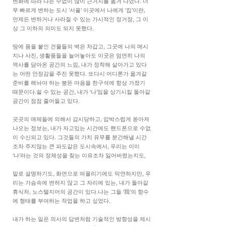
변화에 따라 나는 수없이 많이 근거지를 옮겨 다녔다. 너
무 빠르게 변하는 도시 ‘서울’ 이곳에서 나에게 ‘집’이란,
언제든 변하거나 사라질 수 있는 가시적인 정거장, 그 이
상 그 이하의 의미도 되지 못했다.
땅에 몸을 붙인 건물들의 벽은 차갑고, 그곳에 나의 메시
지나 사진, 생활품들을 늘어놓아도 이곳은 엄연히 나의
역사를 담아온 공간의 느낌, 내가 정착해 살아가고 있다
는 어떤 안정감을 주진 못했다. 또다시 어디론가 옮겨갈
준비를 해놔야 하는 붕뜬 마음을 한구석에 항상 가졌기
때문이다.쉴 수 있는 공간, 내가 ‘나’임을 상기시킬 돌아갈
공간이 점점 줄어들고 있다.
곳곳의 매체들에 의해서 감시당하고, 압박스럽게 쏟아져
나오는 정보는, 내가 자고있는 시간에도 핸드폰으로 수없
이 수신되고 있다. 그것들의 가치 유무를 분간해낼 시간
조차 주지않는 큰 파도같은 도시속에서, 우리는 이미
‘나’라는 것의 정체성을 찾는 이유조차 잃어버렸는지도,
말로 설명하기도, 화면으로 떠올리기에도 막연하지만, 우
리는 가슴속에 변하지 않고 그 자리에 있는, 내가 돌아갈
휴식처, 노스텔지어의 공간이 있다.나는 그들 ‘我’의 향수
에 형태를 부여하는 작업을 하고 싶었다.
내가 하는 일은 의사의 답변처럼 기술적인 방향성을 제시