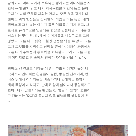
승화이다. 머리 속에서 우후죽순 생겨나는 이미지들은 시
간에 구애 받지 않고 나의 의식구조를 차갑게 뚫고 올라
오지만, 나의 주체적 지휘는 언제나 모든 것을 경계하며
캔버스 위의 형상들을 감시한다. 작업을 하는 동안, 내가
캔버스에 그려 넣는 이미지 들은 역할을 가지게 되고. 서
로서로 유기적으로 연결되는 형상을 만들어낸다. 나는 캔
버스라는 무대 위, 좌, 우에 이미지들을 대립구도로 그려
넣었다. 나는 내 머릿속의 환영 생성을 막을 수 없다. 나는
그저 그것들을 지휘하고 선택할 뿐이다. 이러한 과정에서
나는 나의 주체성과 통제력을 회복한다 그리고 나는 구현
된 이미지로 화면 속에서 진정한 자유를 얻을 수 있다.
캔버스 양 옆으로 대칭을 이루는 추출된 이미지 들은 비
슷하거나 반대되는 환영들이 종합, 통일된 단계이며, 캔
버스 위에서 이미지들은 비슷하거나 반대되는 환영의 두
개의 특성이 사라지고, 반대로 함께 살아나서 통일되기도
한다.. 나와 꿈틀거리는 환영들 간 ’합일’의 집약적 표현이
고,캔버스는 ’축제’의 끝나지 않을 피날레를 상징하게 된
다.